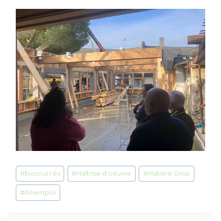
Étiquettes
#
biosourcés
#
Maîtrise d'oeuvre
#
Matière Grise
de
la
#
Réemploi
publication :