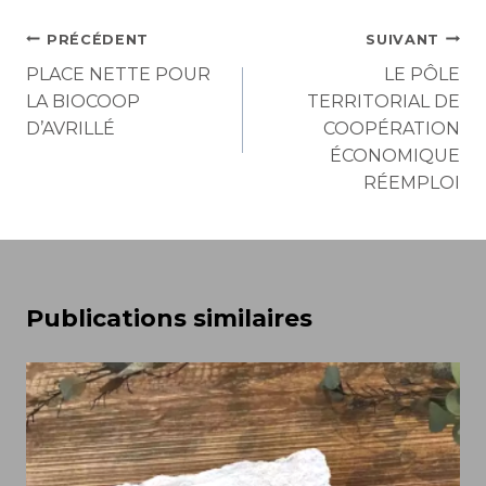
Navigation
PRÉCÉDENT
SUIVANT
de
PLACE NETTE POUR
LE PÔLE
LA BIOCOOP
TERRITORIAL DE
l’article
D’AVRILLÉ
COOPÉRATION
ÉCONOMIQUE
RÉEMPLOI
Publications similaires