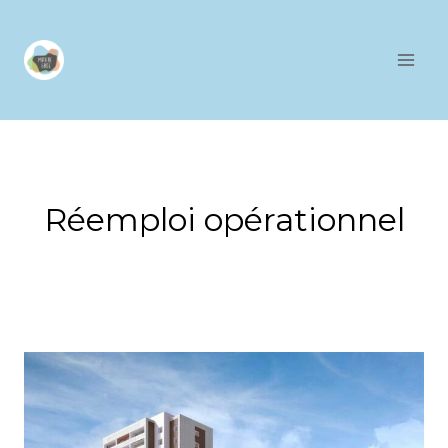
Aller
au
contenu
Réemploi opérationnel